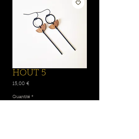
HOUT 5
Prix
15,00 €
Quantité
*
Ajouter au panier