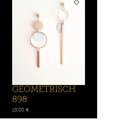
GEOMETRISCH
898
Prix
18,00 €
Quantité
*