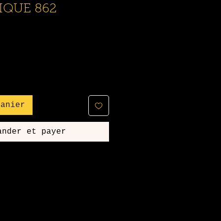
QUE 862
rix
romotionnel
panier
ander et payer