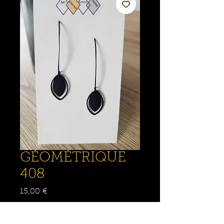
GÉOMÉTRIQUE
408
Prix
15,00 €
Quantité
*