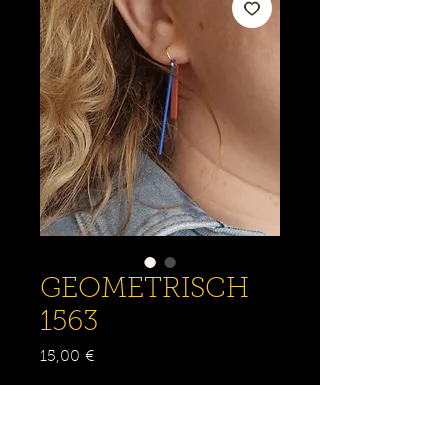
GEOMETRISCH
1563
Prix
15,00 €
Quantité
*