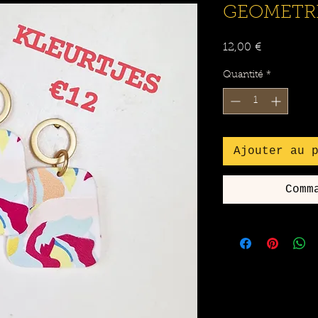
GEOMETRI
Prix
12,00 €
Quantité
*
Ajouter au 
Comm