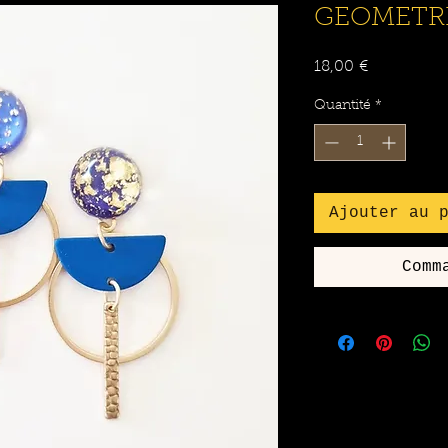
GEOMETRI
Prix
18,00 €
Quantité
*
Ajouter au 
Comm