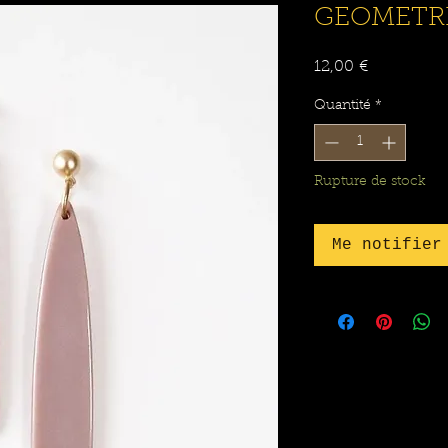
GEOMETRI
Prix
12,00 €
Quantité
*
Rupture de stock
Me notifier