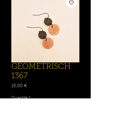
GEOMETRISCH
1367
Prix
15,00 €
Quantité
*
Ajouter au panier