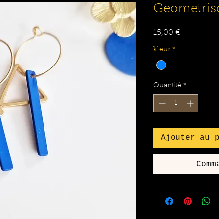
Geometris
Prix
15,00 €
kleur
*
Quantité
*
Ajouter au 
Comm