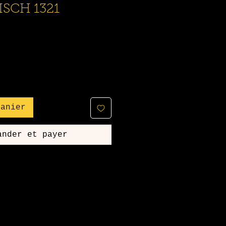
SCH 1321
rix
romotionnel
panier
ander et payer