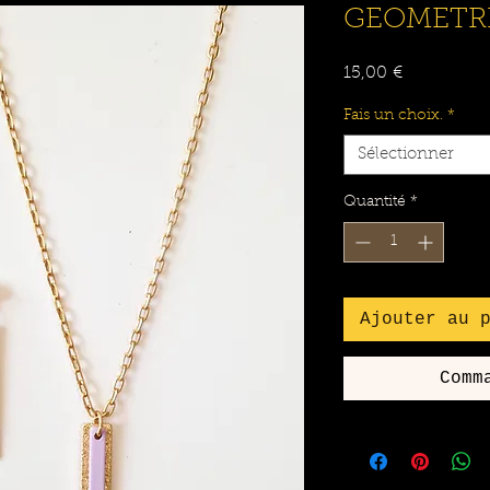
GEOMETRI
Prix
15,00 €
Fais un choix.
*
Sélectionner
Quantité
*
Ajouter au 
Comm