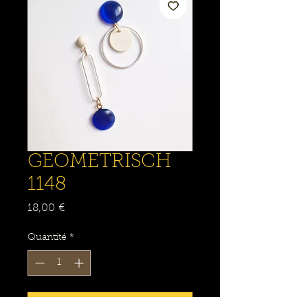
GEOMETRISCH
1148
Prix
18,00 €
Quantité
*
Ajouter au panier