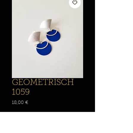
GEOMETRISCH
1059
Prix
18,00 €
Quantité
*