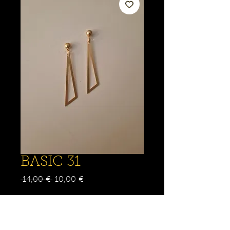
BASIC 31
Prix
Prix
 14,00 € 
10,00 €
original
promotionnel
Quantité
*