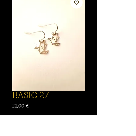
BASIC 27
Prix
12,00 €
Quantité
*