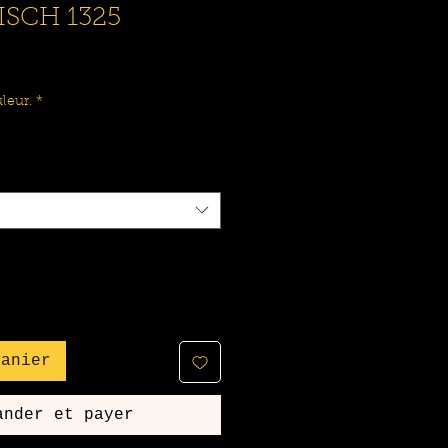
SCH 1325
leur.
*
panier
ander et payer