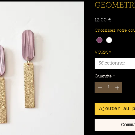
GEOMETRI
Prix
12,00 €
Choisissez votre cou
VORM
*
Sélectionner
Quantité
*
Ajouter au 
Comm